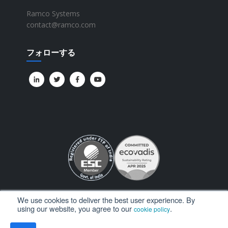
Ramco Systems
contact@ramco.com
フォローする
We use cookies to deliver the best user experience. By
using our website, you agree to our
.
cookie policy
All Rights Reserved. © Copyright 2026. Ramco Systems.